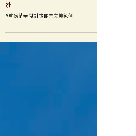
哩程開票「雙計畫密技大公開」
商務艙七國八城環球美亞澳三大
洲
#重磅精華 雙計畫開票完美範例