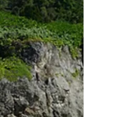
Forever
Hotels
Dining
superLAZY
亞洲萬里
通
寰宇一家
oneWorld
天合聯盟
SkyTeam
星空聯盟
StarAlliance
輕分析
哩程新手
村
進階學習
高手寶典