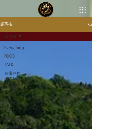
部落格
Airline
Everything
FOOD
TALK
台灣哩程
研究社
Airline
Truth
Talk
Food
Life Style
Shopping