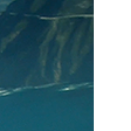
務艙亞洲到倫敦15萬里 #哩程票基礎開票級
華航長榮最大亮點就是外站票 而華航的最大
亮點就是放票不囉唆 這張我出差去香港後，
乾脆從香港開一張外站 香港 - 台北 - 倫敦 倫
敦 - 台北 - 香港 #全程商務艙四段全程 價值大
概要...