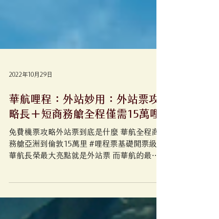
2022年10月29日
華航哩程：外站妙用：外站票攻
略長＋短商務艙全程僅需15萬哩
免費機票攻略外站票到底是什麼 華航全程商