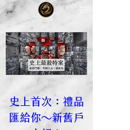
史上首次：禮品
匯給你～新舊戶