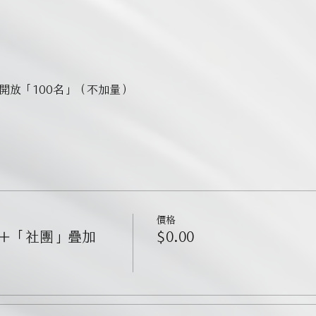
十點開放「100名」（不加量）
價格
＋「社團」疊加
$0.00