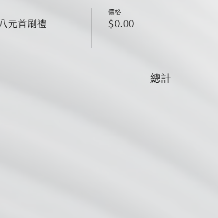
價格
八元首刷禮
$0.00
總計