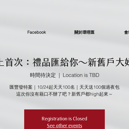
Facebook
關於環哩匯
會
上首次：禮品匯給你～新舊戶大
時間待決定
  |  
Location is TBD
匯豐發特案｜10/24起天天100名｜天天送100個過夜包
這次你沒有藉口不辦了吧？新舊戶都high起來～
Registration is Closed
See other events