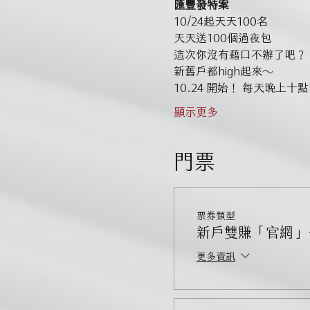
匯豐發特案
10/24起天天100名
天天送100個過夜包
這次你沒有藉口不辦了吧？
新舊戶都high起來～
10.24 開始！ 每天晚上
顯示更多
門票
票券類型
新戶雙賺「官網」
更多資訊