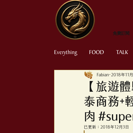
免費訂閱
Everything
FOOD
TALK
Fabian
2018年11
Shopping Forever
Hotels
【旅遊體驗
泰商務+
天合聯盟 SkyTeam
星空聯
肉 #supe
高手寶典
about EMBA
已更新：
2018年12月3日