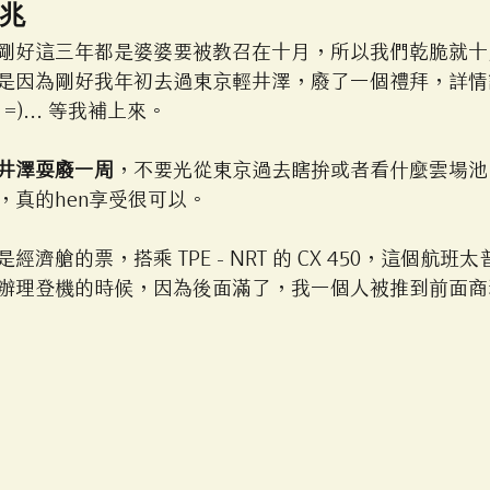
兆
剛好這三年都是婆婆要被教召在十月，所以我們乾脆就十
因為剛好我年初去過東京輕井澤，廢了一個禮拜，詳情請看：
=)... 等我補上來。
井澤耍廢一周
，不要光從東京過去瞎拚或者看什麼雲場池
，真的hen享受很可以。
濟艙的票，搭乘 TPE - NRT 的 CX 450，這個航班
辦理登機的時候，因為後面滿了，我一個人被推到前面商