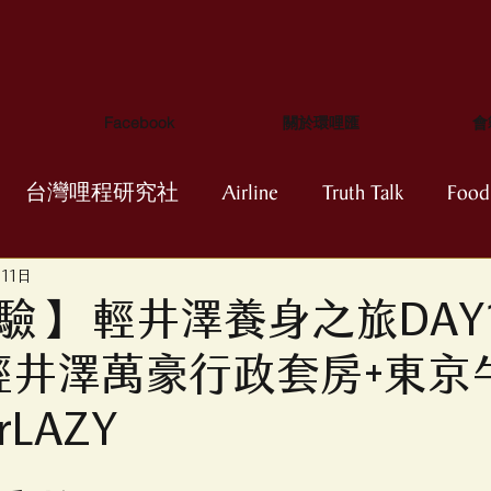
Facebook
關於環哩匯
會
台灣哩程研究社
Airline
Truth Talk
Food
月11日
Dining
superLAZY
亞洲萬里通
寰宇一家
】 輕井澤養身之旅DAY1 
輕井澤萬豪行政套房+東京
盟 StarAlliance
輕分析
哩程新手村
進
rLAZY
航空風向球
航空消息