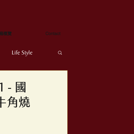
籍概覽
Contact
Life Style
 oneWorld
- 國
牛角燒
階學習