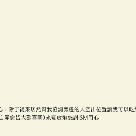
用心，除了後來居然幫我協調旁邊的人空出位置讓我可以吃飽
靠窗皆大歡喜啊((來賓放炮感謝ISM用心