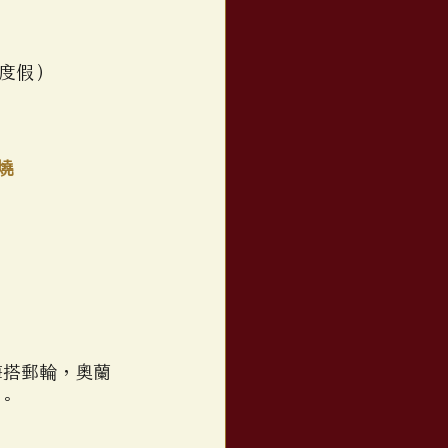
度假）
燒
海搭郵輪，奧蘭
。