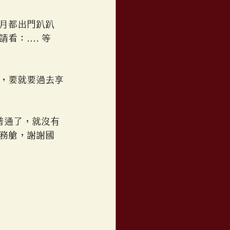
月都出門趴趴
.... 等
，要就要過去享
太普通了，就沒有
務艙，謝謝國