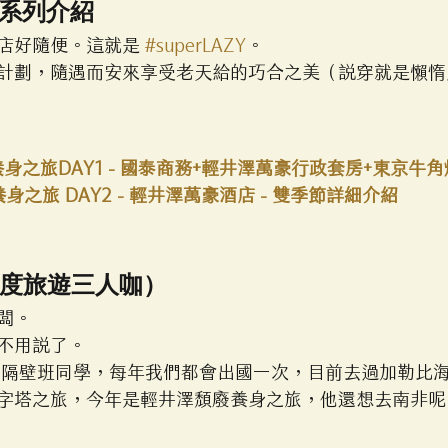
 系列介紹
店好隨便。這就是 
#superLAZY
。
計劃，隨遇而安來享受老天給的巧合之美（說穿就是懶惰
澤養身之旅DAY1 - 國泰商務+輕井澤萬豪行政套房+東京牛角
澤養身之旅 DAY2 - 輕井澤萬豪酒店 - 雙季節詳細介紹
度旅遊三人咖）
闆。
不用說了。
學隔壁班同學，每年我們都會出國一次，目前去過加勒比
字塔之旅，今年是輕井澤頹廢養身之旅，他還想去南非呢