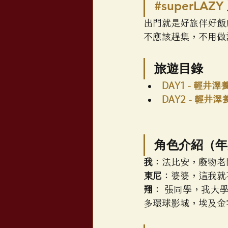
#superLAZY
出門就是好旅伴好飯
不應該趕集，不用做
旅遊目錄
DAY1 - 輕井
DAY2 - 輕井
角色介紹（年
我
：法比安，廢物老
東尼
：婆婆，這我就
翔
： 張同學，我大
多環球影城，埃及金