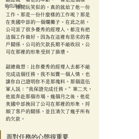
副總裁一看他的年齡，一看他這個樣
航空消息
子，像開玩笑似的，真的就給了他一份
工作。那是一份什麼樣的工作呢？那是
在美國中部的一個爛攤子。在此之前，
公司派了很多優秀的經理人，都沒有把
這個工作做好，因為在這裡有惡劣的客
戶關係，公司的欠款長期不能收回，公
司在那裡的形象受到了損壞。
副總裁想：比你優秀的經理人去都不能
完成這個任務，我不如賣一個人情，也
讓你自己證明你不是那塊料。那個退伍
軍人說：“我保證完成任務。” 第二天，
他就奔赴那個市場，幾個月之後，他從
美國中部挽回了公司在那裡的形象，捋
順了客戶的關係，並且清欠了幾乎所有
的欠款。
面對任務的心態很重要