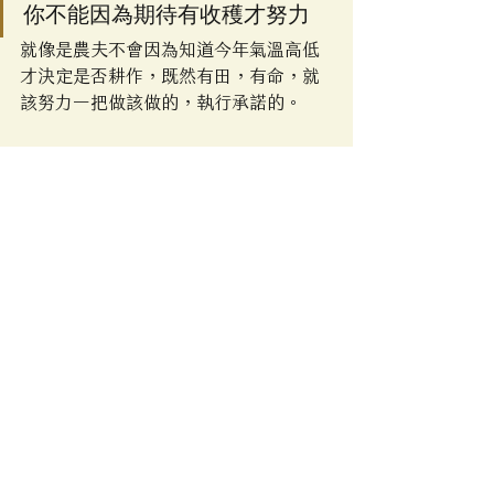
你不能因為期待有收穫才努力
就像是農夫不會因為知道今年氣溫高低
才決定是否耕作，既然有田，有命，就
該努力一把做該做的，執行承諾的。
一周開始，上班的第一天，老闆把這個
退伍軍人叫到自己的辦公室。跟他說：
“謝謝你幫我買的禮物，我妹妹非常喜
歡。你完成了任務，我向你表示感謝。
其實，公司這幾年，一直在選一位經理
人，想把他選派到遠東地區擔任總裁，
這是公司最重要的一個部門，但之前我
們在挑選經理人的過程當中，始終不能
夠如願以償。
後來，顧問公司給我們出了一個藍色花
瓶測試選擇經理人的辦法。在選擇經理