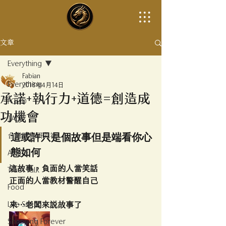
文章
Everything
Fabian
Everything
2018年4月14日
承諾+執行力+道德=創造成
FOOD
功機會
TALK
這或許只是個故事但是端看你心
台灣哩程研究社
態如何
Airline
這故事，負面的人當笑話
Truth Talk
正面的人當教材警醒自己
Food
Life Style
來…老闆來說故事了
Shopping Forever