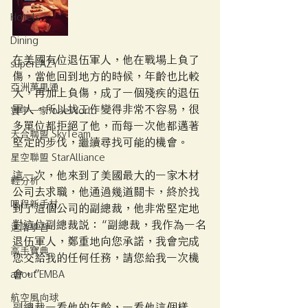
Hotels
Dining
在美國有位退伍軍人，他在戰場上負了
superLAZY
傷，當他回到地方的時候，年齡也比較
亞洲萬里通
大，再加上負傷，成了一個殘疾的退伍
軍人。所以找工作變得非常不容易，很
寰宇一家 oneWorld
多單位都拒絕了他，而每一次他都邁著
天合聯盟 SkyTeam
堅定的步伐，繼續尋找可能的機會。
星空聯盟 StarAlliance
這一次，他來到了美國最大的一家木材
輕分析
公司去求職，他通過幾道關卡，終於找
哩程新手村
到了這個公司的副總裁，他非常堅定地
對這位副總裁說：“副總裁，我作為一名
進階學習
退伍軍人，鄭重地向您承諾，我會完成
高手寶典
您交給我的任何任務，請您給我一次機
會。”
about EMBA
航空風向球