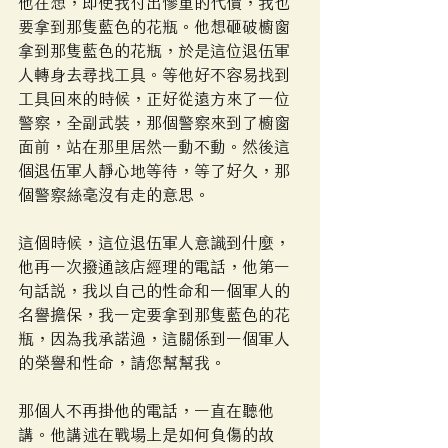
他在想，即使我付出慘重的代價，我也
要拿到那隻藍色的花瓶。他想砸破櫥窗
拿到那隻藍色的花瓶，於是這位退伍軍
人轉身去尋找工具。等他好不容易找到
工具回來的時候，正好從遠方來了一位
警察，全副武裝，那個警察來到了櫥窗
面前，站在那里居然一動不動。然後這
個退伍軍人靜心地等待，等了好久，那
個警察絲毫沒有走的意思。
這個時候，這位退伍軍人意識到什麼，
他再一次撥通該店經理的電話，他第一
句話說，我以自己的性命和一個軍人的
名譽擔保，我一定要拿到那隻藍色的花
瓶，因為我承諾過，這關係到一個軍人
的榮譽和性命，請您幫幫我。
那個人不再掛他的電話，一直在聽他
講。他講述在戰場上是如何負傷的故