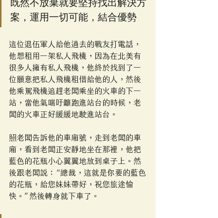
既然不放棄就要堅持找出解決方
案，運用一切可能，結合優勢
這位退伍軍人給他過去的戰友打電話，
他想租用一架私人飛機，因為在北美有
很多人擁有私人飛機，他終於找到了一
位願意把私人飛機租借給他的人，然後
他乘駕飛機追趕老闆乘坐的火車的下一
站，當他氣喘吁籲跑進站台的時候，老
闆的火車正好緩緩地駛進站台。
照老闆告訴他的車廂號，走到老闆的車
廂，看到老闆正安靜地坐在那裡，他把
藍色的花瓶小心翼翼地放到桌子上。然
後跟老闆說：“總裁，這就是你要的藍色
的花瓶，給您妹妹帶好，祝您旅途愉
快。”然後轉身就下車了。