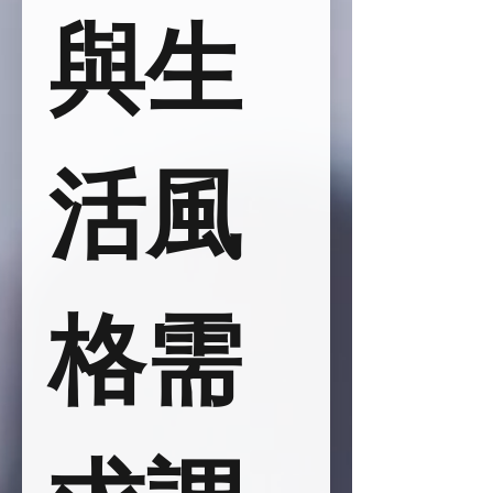
與生
活風
格需