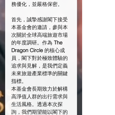
務優化，並嚴格保密。
首先，誠摯感謝閣下接受
本基金會的邀請，參與本
次關於全球高端旅遊市場
的年度調研。作為 
The 
Dragon Circle
 的核心成
員，閣下對於極致體驗的
追求與見解，是我們定義
未來旅遊產業標準的關鍵
指標。
本基金會長期致力於解構
高淨值人群的出行需求與
生活風格。透過本次探
詢，我們期望能以閣下的