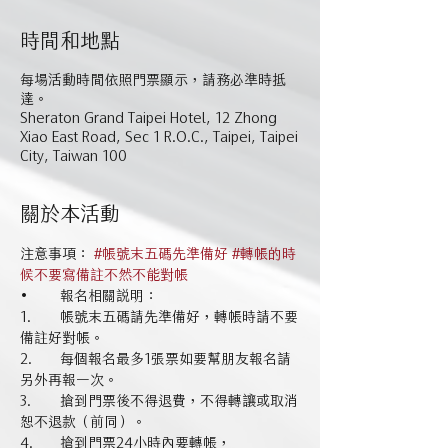
時間和地點
每場活動時間依照門票顯示，請務必準時抵
達。
Sheraton Grand Taipei Hotel, 12 Zhong
Xiao East Road, Sec 1 R.O.C., Taipei, Taipei
City, Taiwan 100
關於本活動
注意事項： 
#帳號末五碼先準備好
#轉帳的時
候不要寫備註不然不能對帳
1.	帳號末五碼請先準備好，轉帳時請不要
2.	每個報名最多1張票如要幫朋友報名請
另外再報一次。
3.	搶到門票後不得退費，不得轉讓或取消
恕不退款（前同）。