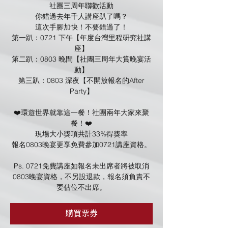
社團三周年聯歡活動
你錯過去年千人講座趴了嗎？
這次手腳加快！不要錯過了！
第一趴：0721 下午【年度台灣里程研究社講
座】
第二趴：0803 晚間【社團三周年大賞晚宴活
動】
第三趴：0803 深夜【不開放報名的After
Party】
❤️環遊世界就靠這一餐！社團兩年大家來聚
餐！❤️
現場大小獎項共計33%得獎率
報名0803晚宴更享免費參加0721講座資格。
Ps. 0721免費講座如報名未出席者將被取消
0803晚宴資格，不另設退款，報名須負責不
要佔位不出席。
購買票券