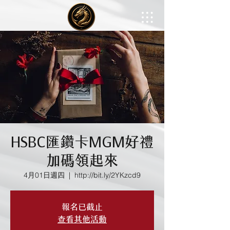
HSBC匯鑽卡MGM好禮
加碼領起來
4月01日週四
  |  
http://bit.ly/2YKzcd9
報名已截止
查看其他活動