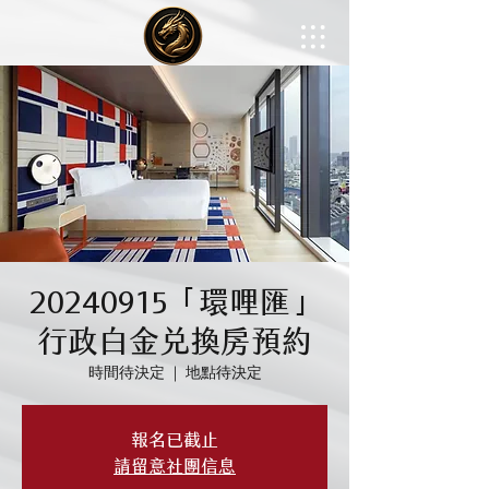
20240915「環哩匯」
行政白金兌換房預約
時間待決定
  |  
地點待決定
報名已截止
請留意社團信息