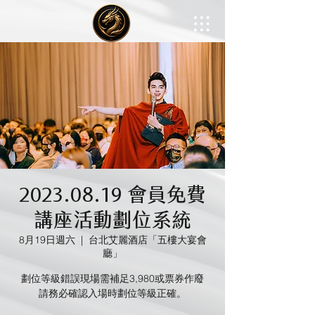
2023.08.19 會員免費
講座活動劃位系統
8月19日週六
  |  
台北艾麗酒店「五樓大宴會
廳」
劃位等級錯誤現場需補足3,980或票券作廢
請務必確認入場時劃位等級正確。