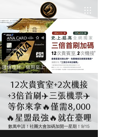
12次貴賓室+2次機接
+3倍首刷✈️三張機票✈️
等你來拿🔥僅需8,000
🔥星盟最強🔥就在臺哩
數萬申請！社團大會加碼加開一星期！9/15
活動準時結束！
  |  
請填表後收取郵件使用指