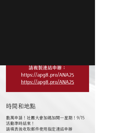
定連結申辦
作為受邀會員💎您可享有三倍首刷禮最高加碼
💎並可享滿額即兌✈️三張日本來回機票禮遇
本社有史一來最強加碼✈️ #台灣最強星盟卡
小資0.22元一哩🔥大戶5元一哩
👉你沒看錯🔥就是誇扯
👉本社特案向來沒有虛假的低回饋門檻
👉先到先得限時限量
請複製連結申辦：
https://apg8.pro/ANA25
https://apg8.pro/ANA25
時間和地點
數萬申請！社團大會加碼加開一星期！9/15
活動準時結束！
請填表後收取郵件使用指定連結申辦