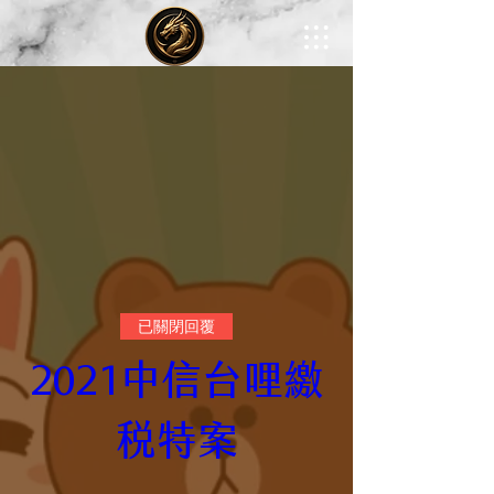
已關閉回覆
2021中信台哩繳
稅特案