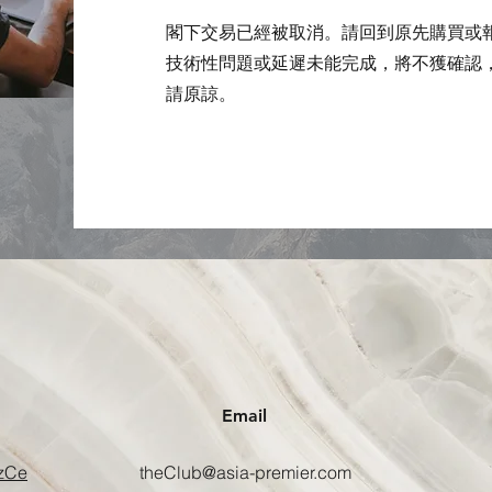
閣下交易已經被取消。​請回到原先購買或
技術性問題或延遲
未能完成，將不獲確認
請原諒。
Email
7zCe
theClub@asia-premier.com