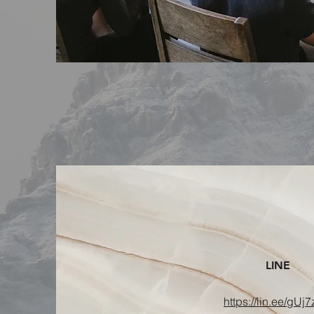
LINE
https://lin.ee/gUj